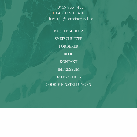
T
04651/851-400
F
04651/851-9400
ruth.weirup@gemeinde-sylt.de
KÜSTENSCHUTZ
SYLTSCHÜTZER
FÖRDERER
BLOG
KONTAKT
IMPRESSUM
DATENSCHUTZ
COOKIE-EINSTELLUNGEN