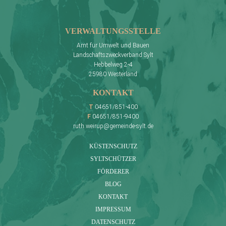
VERWALTUNGSSTELLE
Amt für Umwelt und Bauen
Landschaftszweckverband Sylt
Hebbelweg 2-4
25980 Westerland
KONTAKT
T
04651/851-400
F
04651/851-9400
ruth.weirup@gemeinde-sylt.de
KÜSTENSCHUTZ
SYLTSCHÜTZER
FÖRDERER
BLOG
KONTAKT
IMPRESSUM
DATENSCHUTZ